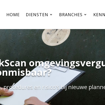
HOME
DIENSTEN
BRANCHES
KENN
ckScan omgevingsverg
onmisbaar?
, procedures en risico’s bij nieuwe planne