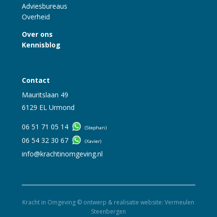
Adviesbureaus
Overheid
Over ons
Kennisblog
Contact
Mauritslaan 49
6129 EL Urmond
06 51 71 05 14
(Stephan)
06 54 32 30 67
(Xavier)
info@krachtinomgeving.nl
Kracht in Omgeving © ontwerp & realisatie website:
Vermeulen
Steenbergen