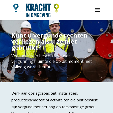
Kunt u vergunde rechten
verliezen als u ze niet
gebruikt?
Veel bedrijven beschikken over
vergunningsruimte die op dit moment niet
volledig wordt benut.
Denk aan opslagcapaciteit, installaties,
productiecapaciteit of activiteiten die ooit bewust
zijn vergund met het oog op toekomstige groei.