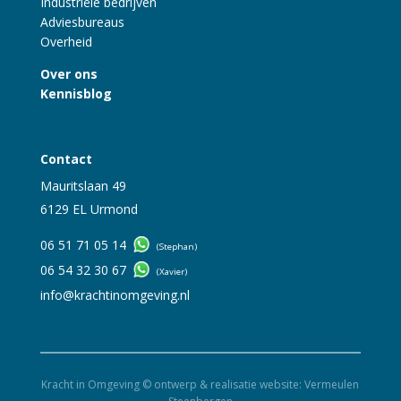
Industriële bedrijven
Adviesbureaus
Overheid
Over ons
Kennisblog
Contact
Mauritslaan 49
6129 EL Urmond
06 51 71 05 14
(Stephan)
06 54 32 30 67
(Xavier)
info@krachtinomgeving.nl
Kracht in Omgeving © ontwerp & realisatie website:
Vermeulen