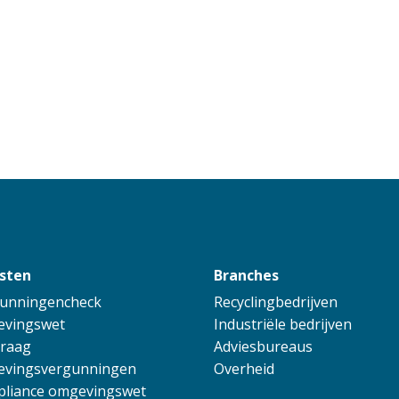
sten
Branches
unningencheck
Recyclingbedrijven
vingswet
Industriële bedrijven
raag
Adviesbureaus
vingsvergunningen
Overheid
liance omgevingswet