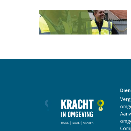
Dien
Verg
omge
Aanv
omge
Comp